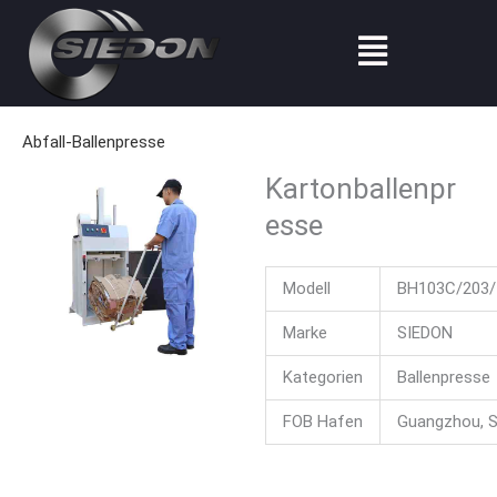
Zum
Menü
Inhalt
springen
Abfall-Ballenpresse
Kartonballenpr
esse
Modell
BH103C/203/
Marke
SIEDON
Kategorien
Ballenpresse
FOB Hafen
Guangzhou, 