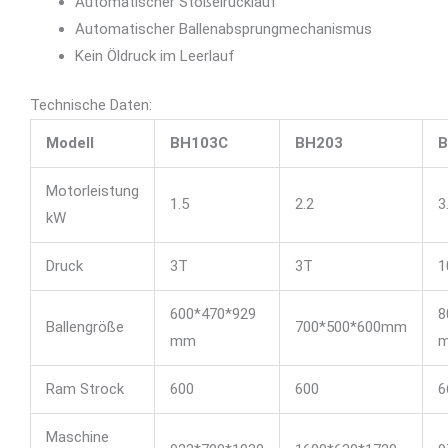
Automatischer Stößelrücklauf
Automatischer Ballenabsprungmechanismus
Kein Öldruck im Leerlauf
Technische Daten:
Modell
BH103C
BH203
B
Motorleistung
1.5
2.2
3
kW
Druck
3T
3T
1
600*470*929
8
Ballengröße
700*500*600mm
mm
Ram Strock
600
600
6
Maschine