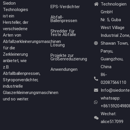
Siedon
Technologien
EPS-Verdichter
Technologies
GmbH
ist ein
Abfall-
Nr. 5, Guba
Ballenpressen
Hersteller, der
West Village
verschiedene
Shredder für
feste Abfälle
Arten von
Industrial Zone
Abfallzerkleinerungsmaschinen
Shawan Town,
Lösung
für die
Panyu,
Zerkleinerung
Projekte zur
Größenreduzierung
Guangzhou,
anbietet, wie
China
z.B.
Anwendungen
Abfallballenpressen,
86-
Styroporverdichter,
02087566110
industrielle
Info@siedont
Glaszerkleinerungsmaschinen
whatsapp:
und so weiter.
+86159204980
Wechat:
alice517099