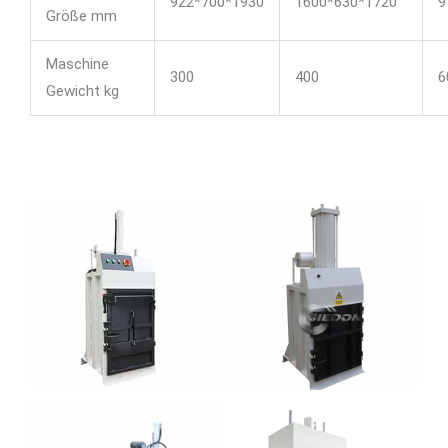
922*700*1930
1600*630*1720
9
Größe mm
Maschine
300
400
6
Gewicht kg