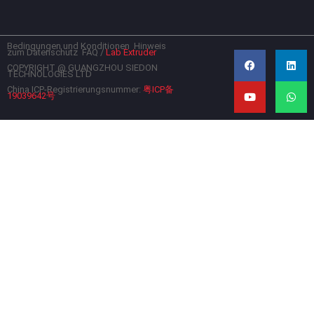
Bedingungen und Konditionen
Hinweis
F
Y
L
W
zum Datenschutz
FAQ
/
Lab Extruder
a
o
i
h
c
u
n
a
COPYRIGHT @ GUANGZHOU SIEDON
TECHNOLOGIES LTD
e
t
k
t
b
u
e
s
China ICP-Registrierungsnummer:
粤ICP备
19039642号
o
b
d
a
o
e
i
p
k
n
p