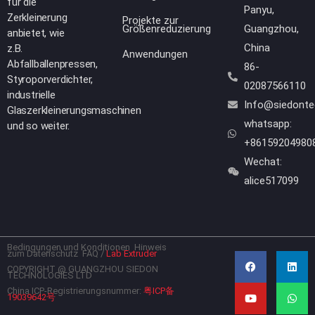
für die
Panyu,
Zerkleinerung
Projekte zur
Größenreduzierung
Guangzhou,
anbietet, wie
China
z.B.
Anwendungen
Abfallballenpressen,
86-
Styroporverdichter,
02087566110
industrielle
Info@siedont
Glaszerkleinerungsmaschinen
whatsapp:
und so weiter.
+86159204980
Wechat:
alice517099
Bedingungen und Konditionen
Hinweis
F
Y
L
W
zum Datenschutz
FAQ
/
Lab Extruder
a
o
i
h
c
u
n
a
COPYRIGHT @ GUANGZHOU SIEDON
TECHNOLOGIES LTD
e
t
k
t
b
u
e
s
China ICP-Registrierungsnummer:
粤ICP备
19039642号
o
b
d
a
o
e
i
p