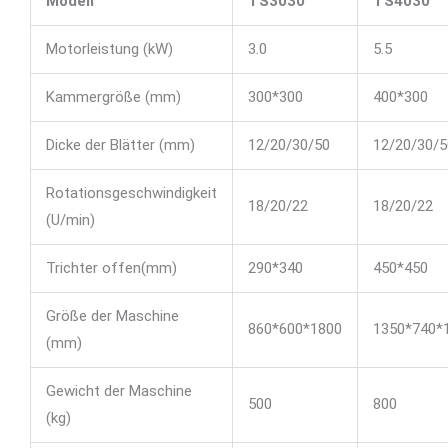
Modell
TS3030
TS4030
Motorleistung (kW)
3.0
5.5
Kammergröße (mm)
300*300
400*300
Dicke der Blätter (mm)
12/20/30/50
12/20/30/5
Rotationsgeschwindigkeit
18/20/22
18/20/22
(U/min)
Trichter offen(mm)
290*340
450*450
Größe der Maschine
860*600*1800
1350*740*
(mm)
Gewicht der Maschine
500
800
(kg)