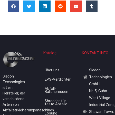
Katalog
KONTAKT INFO
Über uns
Siedon
Siedon
Technologien
EPS-Verdichter
Technologies
GmbH
ist ein
Abfall-
Nr. 5, Guba
Ballenpressen
Hersteller, der
West Village
verschiedene
Shredder für
feste Abfälle
Arten von
Industrial Zone
Abfallzerkleinerungsmaschinen
Shawan Town,
Lösung