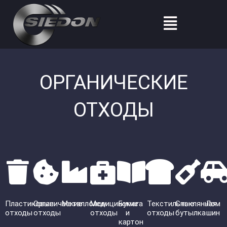
Перейти
Меню
к
содержимому
ОРГАНИЧЕСКИЕ
ОТХОДЫ
Пластиковые
Органические
Металлолом
Медицинские
Бумага
Текстильные
Стеклянная
Лом
отходы
отходы
отходы
и
отходы
бутылка
шин
картон