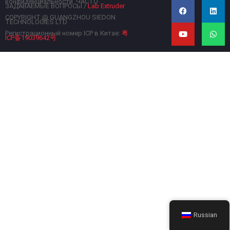
конфиденциальности
ЧАСТО
a
o
i
h
ЗАДАВАЕМЫЕ ВОПРОСЫ
/
Lab Extruder
c
u
n
a
COPYRIGHT @ GUANGZHOU SIEDON
e
t
k
t
TECHNOLOGIES LTD
b
u
e
s
Регистрационный номер ICP в Китае:
粤
o
b
d
a
ICP备19039642号
o
e
i
p
k
n
p
Russian