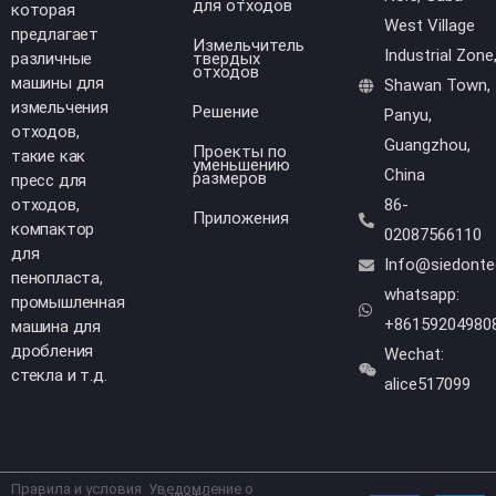
для отходов
которая
West Village
предлагает
Измельчитель
Industrial Zone
различные
твердых
отходов
машины для
Shawan Town,
измельчения
Решение
Panyu,
отходов,
Guangzhou,
Проекты по
такие как
уменьшению
China
размеров
пресс для
отходов,
86-
Приложения
компактор
02087566110
для
Info@siedont
пенопласта,
whatsapp:
промышленная
+86159204980
машина для
дробления
Wechat:
стекла и т.д.
alice517099
Правила и условия
Уведомление о
F
Y
L
W