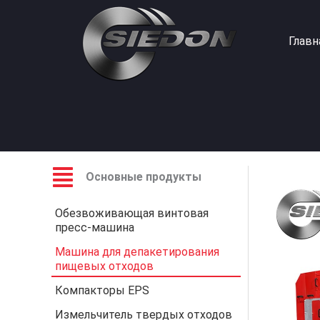
Перейти
к
Главн
содержимому
Основные продукты
Обезвоживающая винтовая
пресс-машина
Машина для депакетирования
пищевых отходов
Компакторы EPS
Измельчитель твердых отходов