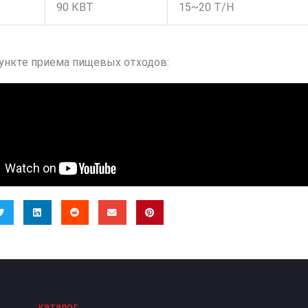
90 КВТ
15~20 T/H
пункте приема пищевых отходов:
каталог