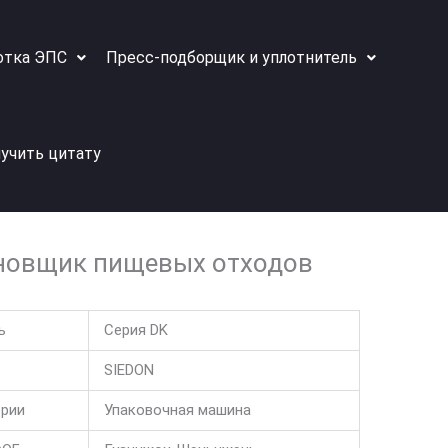
отка ЭПС
Пресс-подборщик и уплотнитель
учить цитату
новщик пищевых отходов
ь
Серия DK
SIEDON
ории
Упаковочная машина