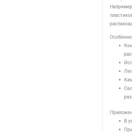
Например,
пластико
распаков
Особенно
Ком
ра
Исп
Лег
Кам
Сво
раз
Приложен
В у
При