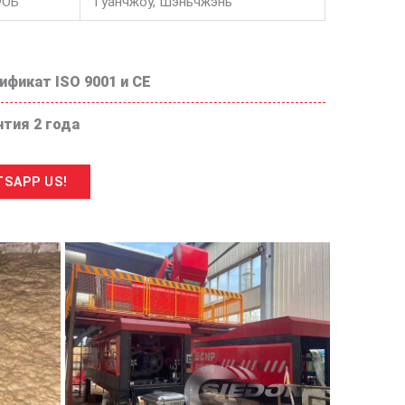
ФОБ
Гуанчжоу, Шэньчжэнь
ификат ISO 9001 и CE
нтия 2 года
SAPP US!