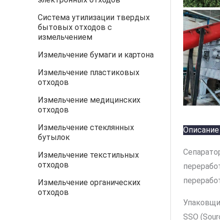
Система утилизации твердых
бытовых отходов с
измельчением
Измельчение бумаги и картона
Измельчение пластиковых
отходов
Измельчение медицинских
отходов
Измельчение стеклянных
Описание
бутылок
Сепарато
Измельчение текстильных
отходов
перерабо
переработ
Измельчение органических
отходов
Упаковщик
SSO (Sou