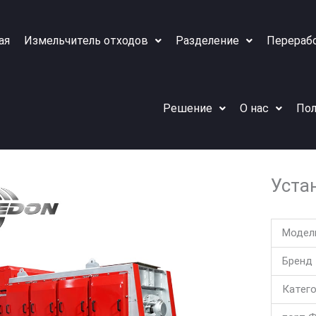
ая
Измельчитель отходов
Разделение
Перераб
Решение
О нас
Пол
Уста
Модел
Бренд
Катег