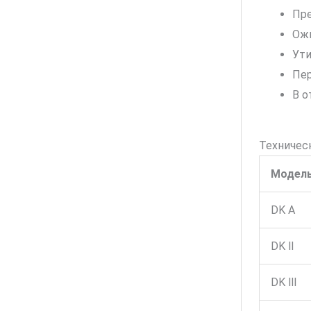
Пре
Ожи
Ути
Пер
В о
Техничес
Модел
DK A
DK Ⅱ
DK Ⅲ