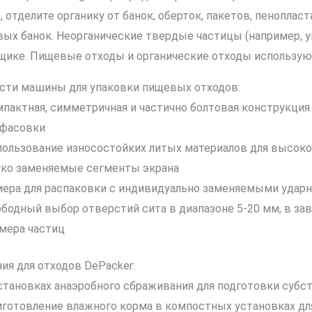
 отделите органику от банок, оберток, пакетов, пенопласт
вых банок. Неорганические твердые частицы (например, 
щике. Пищевые отходы и органические отходы используют
сти машины для упаковки пищевых отходов:
пактная, симметричная и частично болтовая конструкци
сфасовки
ользование износостойких литых материалов для высоко
ко заменяемые сегменты экрана
ера для распаковки с индивидуально заменяемыми удар
бодный выбор отверстий сита в диапазоне 5-20 мм, в за
мера частиц
ия для отходов DePacker:
становках анаэробного сбраживания для подготовки субст
готовление влажного корма в компостных установках дл