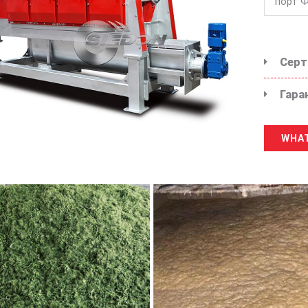
порт 
Серт
Гара
WHAT