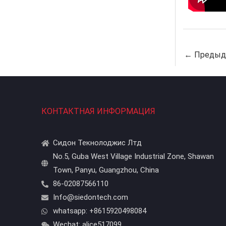
←
Предыду
КОНТАКТНАЯ ИНФОРМАЦИЯ
Сидон Текнолоджис Лтд
No.5, Guba West Village Industrial Zone, Shawan
Town, Panyu, Guangzhou, China
86-02087566110
Info@siedontech.com
whatsapp: +8615920498084
Wechat: alice517099