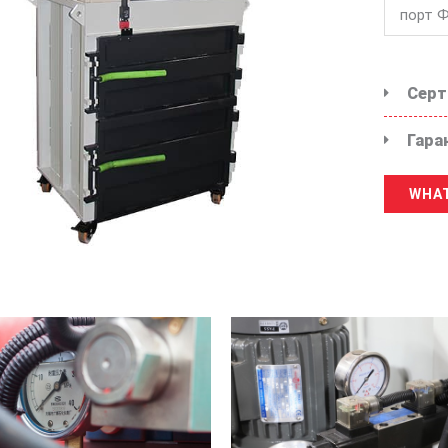
порт 
Серт
Гара
WHAT