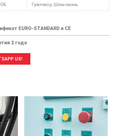
ФОБ
Гуанчжоу, Шэньчжэнь
ификат EURO-STANDARD и CE
нтия 2 года
SAPP US!