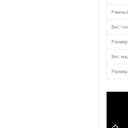
Рамный
Вес тю
Размер
Вес м
Разме