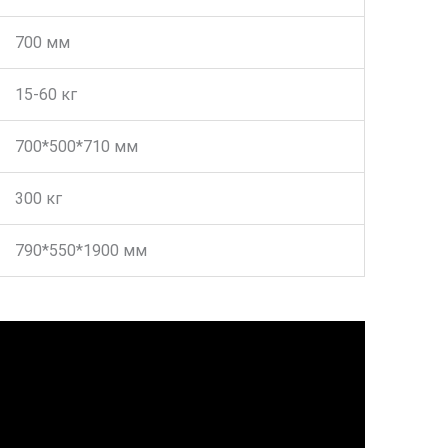
700 мм
15-60 кг
700*500*710 мм
300 кг
790*550*1900 мм