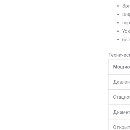
Эрг
ши
пор
Уск
без
Техничес
Мощнос
Давлен
Стацио
Диамет
Открыт