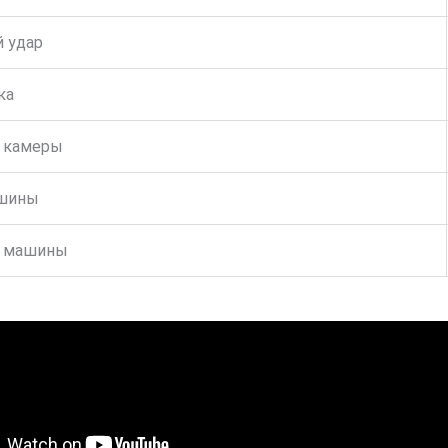
 удар
ка
 камеры
ашины
р машины