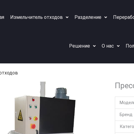
ая
Измельчитель отходов
Разделение
Перераб
Решение
О нас
Пол
 отходов
Прес
Модел
Бренд
Катег