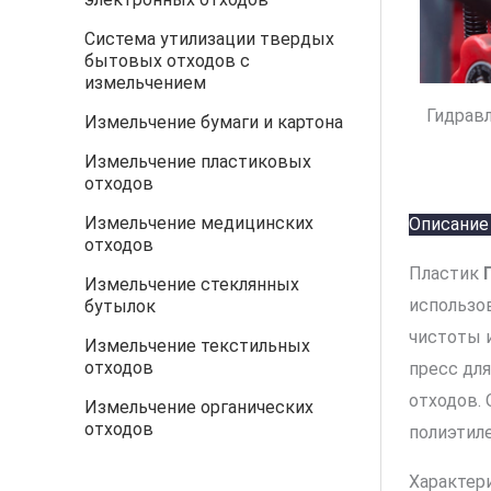
Система утилизации твердых
бытовых отходов с
измельчением
Гидрав
Измельчение бумаги и картона
Измельчение пластиковых
отходов
Измельчение медицинских
Описание
отходов
Пластик
Измельчение стеклянных
использо
бутылок
чистоты 
Измельчение текстильных
отходов
пресс дл
отходов. 
Измельчение органических
отходов
полиэтил
Характер