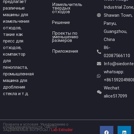
предлагает
Измельчитель
Industrial Zone
различные
твердых
отходов
машины для
Shawan Town,
измельчения
Решение
Panyu,
отходов,
Guangzhou,
Проекты по
такие как
уменьшению
China
размеров
пресс для
отходов,
86-
Приложения
компактор
02087566110
для
Info@siedont
пенопласта,
whatsapp:
промышленная
+86159204980
машина для
дробления
Wechat:
стекла и т.д.
alice517099
Правила и условия
Уведомление о
F
Y
L
W
конфиденциальности
ЧАСТО
a
o
i
h
ЗАДАВАЕМЫЕ ВОПРОСЫ
/
Lab Extruder
c
u
n
a