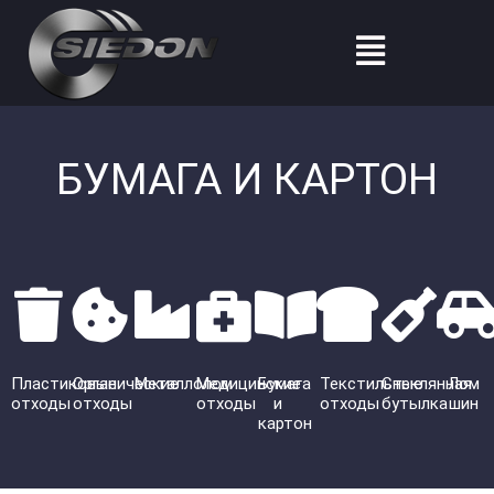
Перейти
Меню
к
содержимому
БУМАГА И КАРТОН
Пластиковые
Органические
Металлолом
Медицинские
Бумага
Текстильные
Стеклянная
Лом
отходы
отходы
отходы
и
отходы
бутылка
шин
картон