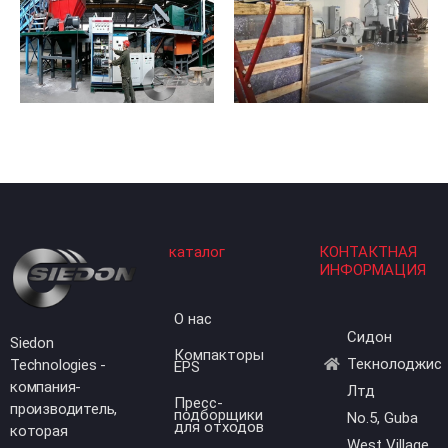
каталог
КОНТАКТНАЯ
ИНФОРМАЦИЯ
О нас
Сидон
Siedon
Компакторы
Текнолоджис
Technologies -
EPS
компания-
Лтд
Пресс-
производитель,
подборщики
No.5, Guba
для отходов
которая
West Village