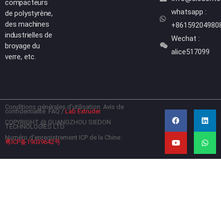
compacteurs
whatsapp :
de polystyrène,
des machines
+86159204980
industrielles de
Wechat :
broyage du
alice517099
verre, etc.
Conditions générales d'utilisation
Avis de
F
Y
L
W
confidentialité
FAQ
/
Lab Extruder
a
o
i
h
c
u
n
a
COPYRIGHT @ GUANGZHOU SIEDON
TECHNOLOGIES LTD
e
t
k
t
b
u
e
s
Numéro d'enregistrement ICP de la Chine :
粤ICP备19039642号
o
b
d
a
o
e
i
p
k
n
p