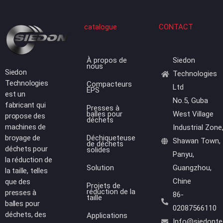
catalogue
CONTACT
À propos de
Siedon
nous
Siedon
Technologies
Technologies
Compacteurs
Ltd
EPS
est un
No.5, Guba
fabricant qui
Presses à
balles pour
West Village
propose des
déchets
machines de
Industrial Zone
broyage de
Déchiqueteuse
Shawan Town,
de déchets
déchets pour
solides
Panyu,
la réduction de
Solution
Guangzhou,
la taille, telles
Chine
que des
Projets de
réduction de la
presses à
86-
taille
balles pour
02087566110
déchets, des
Applications
Info@siedont