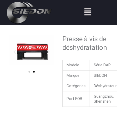
Aller
Menu
au
contenu
Presse à vis de
déshydratation
Modèle
Série DAP
Marque
SIEDON
Catégories
Déshydrateur
Guangzhou,
Port FOB
Shenzhen