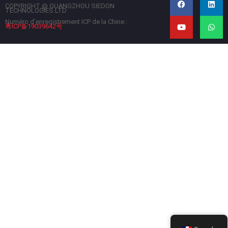
c
u
n
a
COPYRIGHT @ GUANGZHOU SIEDON
TECHNOLOGIES LTD
e
t
k
t
b
u
e
s
Numéro d'enregistrement ICP de la Chine :
粤ICP备19039642号
o
b
d
a
o
e
i
p
k
n
p