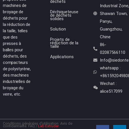
déchets
machines de
Industrial Zone
broyage de
Déchiqueteuse
Shawan Town,
de déchets
déchets pour
solides
Panyu,
la réduction de
Solution
Guangzhou,
la taille, telles
Chine
que des
Projets de
réduction de la
presses à
86-
taille
balles pour
02087566110
déchets, des
Applications
Info@siedont
compacteurs
whatsapp :
de polystyrène,
des machines
+86159204980
industrielles de
Wechat :
broyage du
alice517099
verre, etc.
Conditions générales d'utilisation
Avis de
F
Y
L
W
confidentialité
FAQ
/
Lab Extruder
a
o
i
h