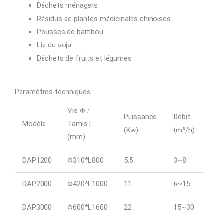
Déchets ménagers
Résidus de plantes médicinales chinoises
Pousses de bambou
Lie de soja
Déchets de fruits et légumes
Paramètres techniques :
Vis Φ /
Puissance
Débit
Modèle
Tamis L
(Kw)
(m³/h)
(mm)
DAP1200
Φ310*L800
5.5
3~8
DAP2000
Φ420*L1000
11
6~15
DAP3000
Φ600*L1600
22
15~30