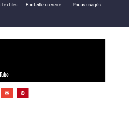
 textiles
Bouteille en verre
Pneus usagés