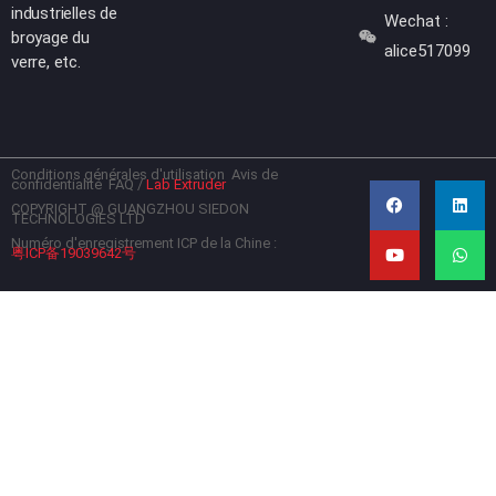
industrielles de
Wechat :
broyage du
alice517099
verre, etc.
Conditions générales d'utilisation
Avis de
F
Y
L
W
confidentialité
FAQ
/
Lab Extruder
a
o
i
h
c
u
n
a
COPYRIGHT @ GUANGZHOU SIEDON
TECHNOLOGIES LTD
e
t
k
t
b
u
e
s
Numéro d'enregistrement ICP de la Chine :
粤ICP备19039642号
o
b
d
a
o
e
i
p
k
n
p