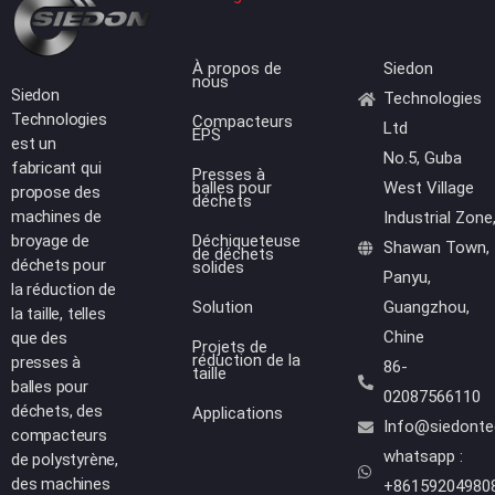
À propos de
Siedon
nous
Siedon
Technologies
Technologies
Compacteurs
Ltd
EPS
est un
No.5, Guba
fabricant qui
Presses à
balles pour
West Village
propose des
déchets
machines de
Industrial Zone
broyage de
Déchiqueteuse
Shawan Town,
de déchets
déchets pour
solides
Panyu,
la réduction de
Solution
Guangzhou,
la taille, telles
Chine
que des
Projets de
réduction de la
presses à
86-
taille
balles pour
02087566110
déchets, des
Applications
Info@siedont
compacteurs
whatsapp :
de polystyrène,
des machines
+86159204980