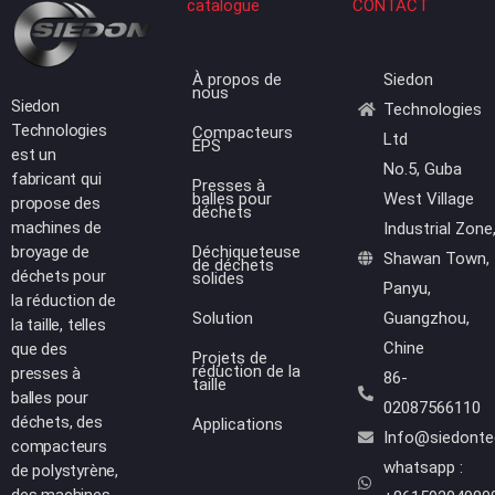
catalogue
CONTACT
À propos de
Siedon
nous
Siedon
Technologies
Technologies
Compacteurs
Ltd
EPS
est un
No.5, Guba
fabricant qui
Presses à
balles pour
West Village
propose des
déchets
machines de
Industrial Zone
broyage de
Déchiqueteuse
Shawan Town,
de déchets
déchets pour
solides
Panyu,
la réduction de
Solution
Guangzhou,
la taille, telles
Chine
que des
Projets de
réduction de la
presses à
86-
taille
balles pour
02087566110
déchets, des
Applications
Info@siedont
compacteurs
whatsapp :
de polystyrène,
des machines