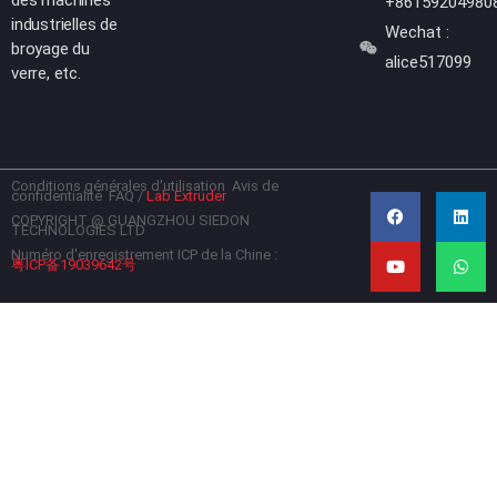
+86159204980
industrielles de
Wechat :
broyage du
alice517099
verre, etc.
Conditions générales d'utilisation
Avis de
F
Y
L
W
confidentialité
FAQ
/
Lab Extruder
a
o
i
h
c
u
n
a
COPYRIGHT @ GUANGZHOU SIEDON
TECHNOLOGIES LTD
e
t
k
t
b
u
e
s
Numéro d'enregistrement ICP de la Chine :
粤ICP备19039642号
o
b
d
a
o
e
i
p
k
n
p