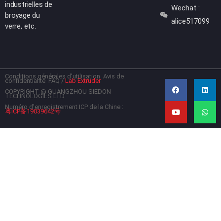
industrielles de
Wechat :
broyage du
alice517099
verre, etc.
Conditions générales d'utilisation
Avis de
F
Y
L
W
confidentialité
FAQ
/
Lab Extruder
a
o
i
h
c
u
n
a
COPYRIGHT @ GUANGZHOU SIEDON
TECHNOLOGIES LTD
e
t
k
t
b
u
e
s
Numéro d'enregistrement ICP de la Chine :
粤ICP备19039642号
o
b
d
a
o
e
i
p
k
n
p