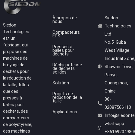
À propos de
Siedon
nous
Siedon
Technologies
Technologies
Compacteurs
Ltd
EPS
est un
No.5, Guba
fabricant qui
Presses à
balles pour
West Village
propose des
déchets
machines de
Industrial Zone
broyage de
Déchiqueteuse
Shawan Town,
de déchets
déchets pour
solides
Panyu,
la réduction de
Solution
Guangzhou,
la taille, telles
Chine
que des
Projets de
réduction de la
presses à
86-
taille
balles pour
02087566110
déchets, des
Applications
Info@siedont
compacteurs
whatsapp :
de polystyrène,
des machines
+86159204980