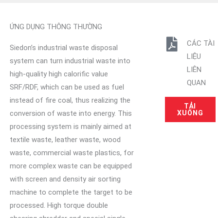
ỨNG DỤNG THÔNG THƯỜNG
CÁC TÀI
Siedon’s industrial waste disposal
LIỆU
system can turn industrial waste into
LIÊN
high-quality high calorific value
QUAN
SRF/RDF, which can be used as fuel
instead of fire coal, thus realizing the
TẢI
conversion of waste into energy. This
XUỐNG
processing system is mainly aimed at
textile waste, leather waste, wood
waste, commercial waste plastics, for
more complex waste can be equipped
with screen and density air sorting
machine to complete the target to be
processed. High torque double