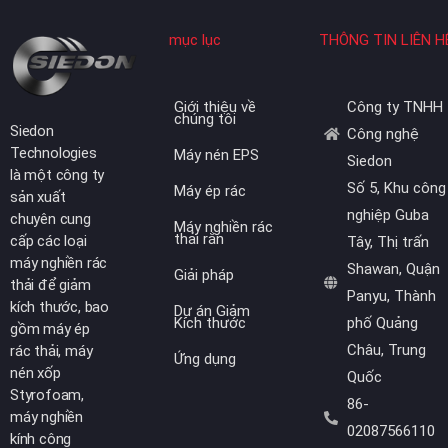
mục lục
THÔNG TIN LIÊN H
Giới thiệu về
Công ty TNHH
chúng tôi
Siedon
Công nghệ
Technologies
Máy nén EPS
Siedon
là một công ty
Số 5, Khu công
Máy ép rác
sản xuất
nghiệp Guba
chuyên cung
Máy nghiền rác
thải rắn
cấp các loại
Tây, Thị trấn
máy nghiền rác
Shawan, Quận
Giải pháp
thải để giảm
Panyu, Thành
kích thước, bao
Dự án Giảm
Kích thước
phố Quảng
gồm máy ép
Châu, Trung
rác thải, máy
Ứng dụng
nén xốp
Quốc
Styrofoam,
86-
máy nghiền
02087566110
kính công