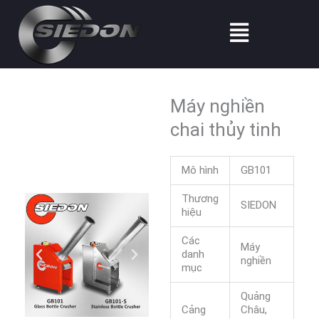
Nhảy
Thực
tới
đơn
nội
dung
Máy nghiền
chai thủy tinh
Mô hình
GB101
Thương
SIEDON
hiệu
Các
Máy
danh
nghiền
mục
Quảng
Cảng
Châu,