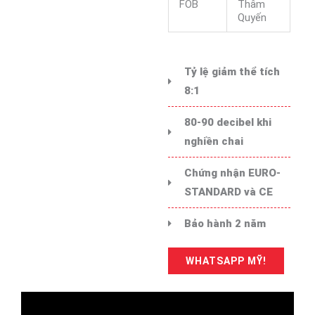
FOB
Thâm
Quyến
Tỷ lệ giảm thể tích
8:1
80-90 decibel khi
nghiền chai
Chứng nhận EURO-
STANDARD và CE
Bảo hành 2 năm
WHATSAPP MỸ!