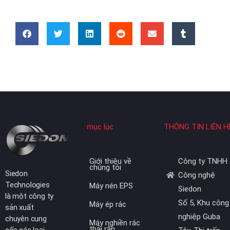
mục lục
THÔNG TIN LIÊN H
Giới thiệu về
Công ty TNHH
chúng tôi
Siedon
Công nghệ
Technologies
Máy nén EPS
Siedon
là một công ty
Số 5, Khu công
Máy ép rác
sản xuất
nghiệp Guba
chuyên cung
Máy nghiền rác
thải rắn
cấp các loại