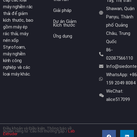
Tây, Thị trấn
máy nghiền rác
Shawan, Quận
Giải pháp
thải để giảm
Panyu, Thành
kích thước, bao
Dự án Giảm
Kích thước
phố Quảng
gồm máy ép
Châu, Trung
rác thải, máy
Ứng dụng
nén xốp
Quốc
Styrofoam,
86-
máy nghiền
02087566110
kính công
Info@siedont
nghiệp và các
loại máy khác.
WhatsApp: +86
159 2049 8084
WeChat:
alice517099
Điều khoản và Điều kiện
Thông báo về
F
Y
L
W
quyền riêng tư
Câu hỏi thường gặp
/
Lab
a
o
i
h
Extruder