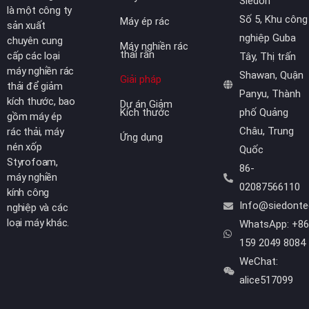
Siedon
là một công ty
Số 5, Khu công
Máy ép rác
sản xuất
nghiệp Guba
chuyên cung
Máy nghiền rác
thải rắn
cấp các loại
Tây, Thị trấn
máy nghiền rác
Shawan, Quận
Giải pháp
thải để giảm
Panyu, Thành
kích thước, bao
Dự án Giảm
Kích thước
phố Quảng
gồm máy ép
Châu, Trung
rác thải, máy
Ứng dụng
nén xốp
Quốc
Styrofoam,
86-
máy nghiền
02087566110
kính công
Info@siedont
nghiệp và các
loại máy khác.
WhatsApp: +86
159 2049 8084
WeChat:
alice517099