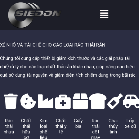
Nhảy
Thực
tới
đơn
nội
dung
XÉ NHỎ VÀ TÁI CHẾ CHO CÁC LOẠI RÁC THẢI RẮN
Chúng tôi cung cấp thiết bị giảm kích thước và các giải pháp tái
chế/xử lý cho các loại chất thải rắn khác nhau, giúp nâng cao hiệu
quả sử dụng tài nguyên và giảm diện tích chiếm dụng trong bãi rác.
Rác
Chất
Kim
Chất
Giấy
Rác
Chai
Lốp
thải
thải
loại
thải y
bìa
thải
thủy
xe cũ
nhựa
hữu
phế
tế
dệt
tinh
cơ
liệu
may