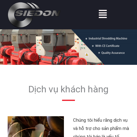
Nhảy
Thực
tới
đơn
nội
dung
Dịch vụ khách hàng
Chúng tôi hiểu rằng dịch vụ
và hỗ trợ cho sản phẩm mà
chúng tôi bán là yếu tố