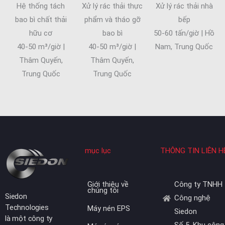
Xử lý rác thải thực
Xử lý rác thải nhà
Hệ thống tách
phẩm và tháo gỡ
bếp
bao bì chất thải
bao bì
50-60 tấn/giờ | Hồ
hữu cơ
40-50 m³/giờ |
Nam, Trung Quốc
40-50 m³/giờ |
Thâm Quyến,
Thâm Quyến,
Trung Quốc
Trung Quốc
mục lục
THÔNG TIN LIÊN H
Giới thiệu về
Công ty TNHH
chúng tôi
Siedon
Công nghệ
Technologies
Máy nén EPS
Siedon
là một công ty