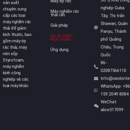
Số 5, Khu công
Máy ép rác
sản xuất
nghiệp Guba
chuyên cung
Máy nghiền rác
thải rắn
cấp các loại
Tây, Thị trấn
máy nghiền rác
Shawan, Quận
Giải pháp
thải để giảm
Panyu, Thành
kích thước, bao
Dự án Giảm
Kích thước
phố Quảng
gồm máy ép
Châu, Trung
rác thải, máy
Ứng dụng
nén xốp
Quốc
Styrofoam,
86-
máy nghiền
02087566110
kính công
Info@siedont
nghiệp và các
loại máy khác.
WhatsApp: +86
159 2049 8084
WeChat:
alice517099