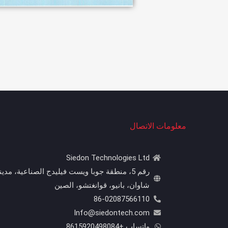
معلومات الاتصال
Siedon Technologies Ltd
رقم 5، منطقة جوبا ويست فيليدج الصناعية، مدين
شاوان، بانيو، قوانغتشو، الصين
86-02087566110
Info@siedontech.com
واتساب +8615920498084