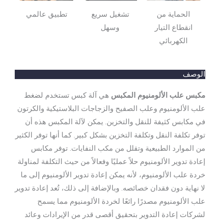
الحماية من
تشغيل سريع
تطبيق عالمي
انقطاع التيار
وسهل
الكهربائي
الوصف
مكبس علب الألومنيوم المكبس
هي آلة كبس تستخدم لضغط
علب الألومنيوم وعلب الصفيح والزجاجات البلاستيكية والكرتون
في مكابس كثيفة للنقل والتخزين. يمكن لآلة المكبس هذه أن
توفر تكلفة النقل وتكلفة التخزين بشكل كبير. كما أنها توفر الكثير
من الموارد الطبيعية وتقلل من مكب النفايات. توفر مكابس
إعادة تدوير الألومنيوم حلاً عمليًا وفعالاً من حيث التكلفة لمناولة
خردة علب الألومنيوم، لأنه يمكن إعادة تدوير الألومنيوم إلى ما
لا نهاية دون فقدان خصائصه. وبالإضافة إلى ذلك، تُعد إعادة تدوير
علب الألومنيوم مصدرًا رائعًا لخردة الألومنيوم مما يسمح
لشركات إعادة التدوير بتحقيق أقصى قدر من الإيرادات وعائد