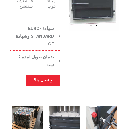
ميناء
قوانغتشو،
فوب
شنتشن
شهادة EURO-
STANDARD وشهادة
CE
ضمان طويل لمدة 2
سنة
واتصل بنا!