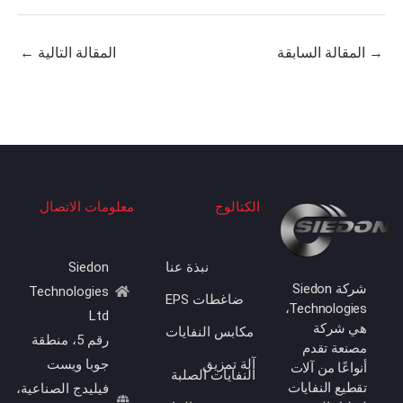
المقالة السابقة
المقالة التالية
←
الكتالوج
معلومات الاتصال
نبذة عنا
Siedon
شركة Siedon
Technologies
ضاغطات EPS
Technologies،
Ltd
هي شركة
مكابس النفايات
رقم 5، منطقة
مصنعة تقدم
آلة تمزيق
جوبا ويست
أنواعًا من آلات
النفايات الصلبة
تقطيع النفايات
فيليدج الصناعية،