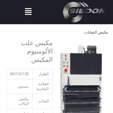
ي
قائمة
الطعام
توى
كبس النفايات
مكبس علب
الألومنيوم
المكبس
الطراز
BH110/120
العلامة
سيدون
التجارية
مكبس
الفئات
البالات