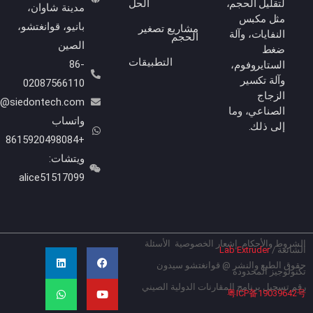
لتقليل الحجم،
الحل
مدينة شاوان،
مثل مكبس
بانيو، قوانغتشو،
مشاريع تصغير
النفايات، وآلة
الحجم
الصين
ضغط
التطبيقات
86-
الستايروفوم،
وآلة تكسير
02087566110
الزجاج
Info@siedontech.com
الصناعي، وما
واتساب
إلى ذلك.
+8615920498084
ويتشات:
alice51517099
روط والأحكام
إشعار الخصوصية
الأسئلة
ي
ف
ل
و
ائعة
/
Lab Extruder
ي
و
ا
ي
ت
س
ت
ن
ق الطبع والنشر @ قوانغتشو سيدون
ولوجيز المحدودة
ب
ي
ك
س
و
و
آ
د
 تسجيل برنامج المقارنات الدولية الصيني
粤ICP备190396
ك
ب
إ
ب
ن