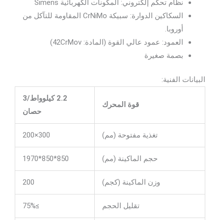
نظام تحكم إلكتروني: المكونات الكهربائية Simens
السكاكين الدوارة: سبيكة CrNiMo المقاومة للتآكل من
أوروبا.
العمود: عمود عالي القوة (المادة: 42CrMov)
بصمة صغيرة
البيانات الفنية:
2.2 كيلوواط/3
قوة المحرك
حصان
تغذية مفتوحة (مم)
300×200
حجم الماكينة (مم)
850*850*1970
وزن الماكينة (كجم)
200
تقليل الحجم
≥75%