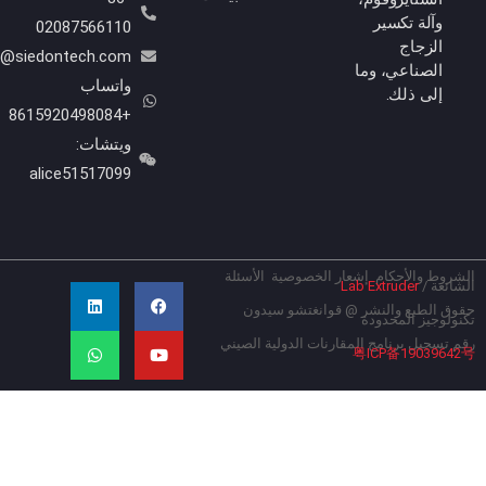
وآلة تكسير
02087566110
الزجاج
Info@siedontech.com
الصناعي، وما
واتساب
إلى ذلك.
+8615920498084
ويتشات:
alice51517099
روط والأحكام
إشعار الخصوصية
الأسئلة
ي
ف
ل
و
ائعة
/
Lab Extruder
ي
و
ا
ي
ت
س
ت
ن
ق الطبع والنشر @ قوانغتشو سيدون
ولوجيز المحدودة
ب
ي
ك
س
و
و
آ
د
 تسجيل برنامج المقارنات الدولية الصيني
粤ICP备190396
ك
ب
إ
ب
ن