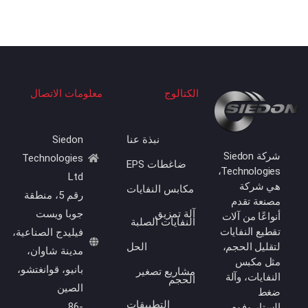
الكتالوج
معلومات الاتصال
نبذة عنا
Siedon
شركة Siedon
Technologies
ضاغطات EPS
Technologies،
Ltd
هي شركة
مكابس النفايات
رقم 5، منطقة
مصنعة تقدم
آلة تمزيق
جوبا ويست
أنواعًا من آلات
النفايات الصلبة
تقطيع النفايات
فيليدج الصناعية،
لتقليل الحجم،
الحل
مدينة شاوان،
مثل مكبس
بانيو، قوانغتشو،
مشاريع تصغير
النفايات، وآلة
الحجم
الصين
ضغط
التطبيقات
86-
الستايروفوم،