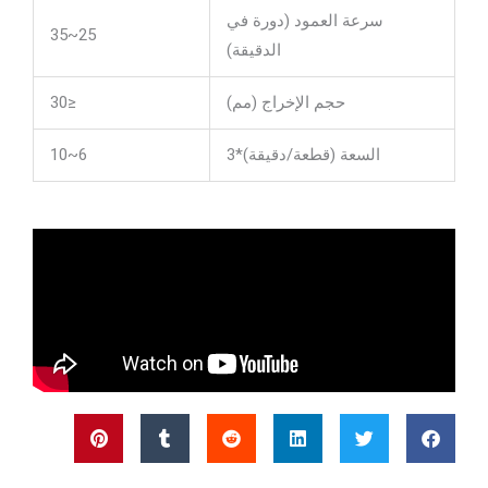
سرعة العمود (دورة في
25~35
الدقيقة)
حجم الإخراج (مم)
≤30
السعة (قطعة/دقيقة)*3
6~10