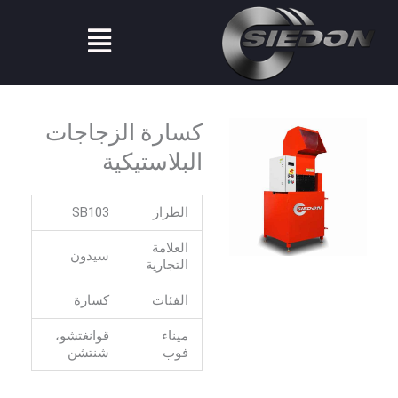
ي
قائمة
الطعام
توى
كسارة الزجاجات
البلاستيكية
الطراز
SB103
العلامة
سيدون
التجارية
الفئات
كسارة
ميناء
قوانغتشو،
فوب
شنتشن