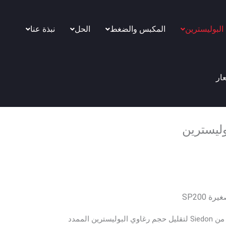
 البوليسترين
المكبس والضغط
الحل
نبذة عنا
ار
بوليسترين
 SP200
تم تصميم ضاغطة الرغوة من Siedon لتقليل حجم رغاوي البوليسترين الممدد