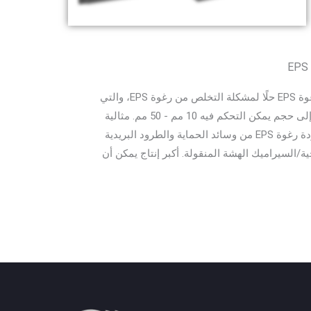
توفر آلة تقطيع/مطحنة رغوة EPS حلًا لمشكلة التخلص من رغوة EPS، والتي
يمكن أن تقلل من حجمها إلى حجم يمكن التحكم فيه 10 مم - 50 مم. مثالية
للأشخاص الذين لديهم خردة رغوة EPS من وسائد الحماية والطرود البريدية
ة/السيراميك الهشة المنقولة. أكبر إنتاج يمكن أن