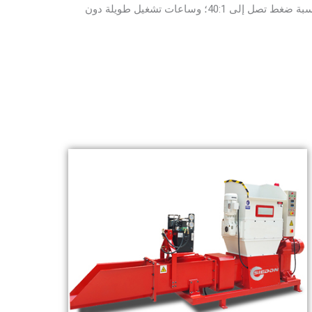
لتسهيل التخزين والنقل. نسبة ضغط تصل إلى 40:1؛ وساعات تشغيل طويلة دون