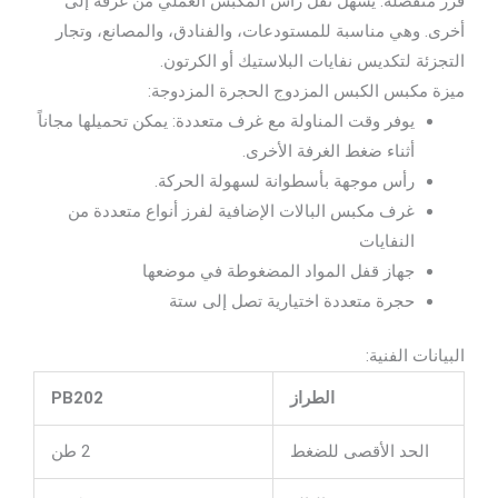
فرز منفصلة. يسهل نقل رأس المكبس العملي من غرفة إلى
أخرى. وهي مناسبة للمستودعات، والفنادق، والمصانع، وتجار
التجزئة لتكديس نفايات البلاستيك أو الكرتون.
ميزة مكبس الكبس المزدوج الحجرة المزدوجة:
يوفر وقت المناولة مع غرف متعددة: يمكن تحميلها مجاناً
أثناء ضغط الغرفة الأخرى.
رأس موجهة بأسطوانة لسهولة الحركة.
غرف مكبس البالات الإضافية لفرز أنواع متعددة من
النفايات
جهاز قفل المواد المضغوطة في موضعها
حجرة متعددة اختيارية تصل إلى ستة
البيانات الفنية:
الطراز
PB202
الحد الأقصى للضغط
2 طن