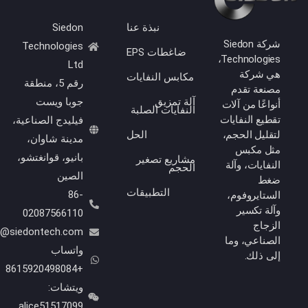
نبذة عنا
Siedon
شركة Siedon
Technologies
ضاغطات EPS
Technologies،
Ltd
هي شركة
مكابس النفايات
رقم 5، منطقة
مصنعة تقدم
آلة تمزيق
جوبا ويست
أنواعًا من آلات
النفايات الصلبة
تقطيع النفايات
فيليدج الصناعية،
لتقليل الحجم،
الحل
مدينة شاوان،
مثل مكبس
بانيو، قوانغتشو،
مشاريع تصغير
النفايات، وآلة
الحجم
الصين
ضغط
التطبيقات
86-
الستايروفوم،
وآلة تكسير
02087566110
الزجاج
Info@siedontech.com
الصناعي، وما
واتساب
إلى ذلك.
+8615920498084
ويتشات:
alice51517099