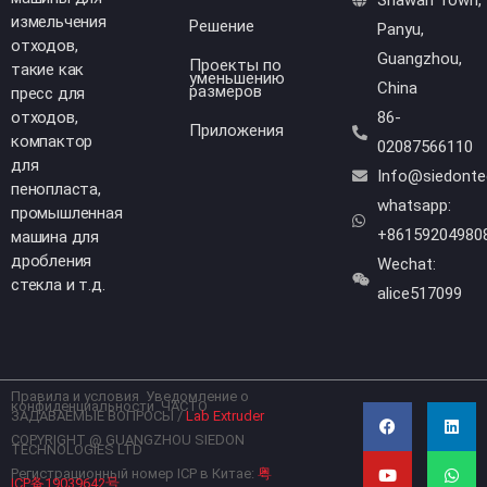
измельчения
Решение
Panyu,
отходов,
Guangzhou,
Проекты по
такие как
уменьшению
China
размеров
пресс для
отходов,
86-
Приложения
компактор
02087566110
для
Info@siedont
пенопласта,
whatsapp:
промышленная
+86159204980
машина для
дробления
Wechat:
стекла и т.д.
alice517099
Правила и условия
Уведомление о
F
Y
L
W
конфиденциальности
ЧАСТО
a
o
i
h
ЗАДАВАЕМЫЕ ВОПРОСЫ
/
Lab Extruder
c
u
n
a
COPYRIGHT @ GUANGZHOU SIEDON
e
t
k
t
TECHNOLOGIES LTD
b
u
e
s
Регистрационный номер ICP в Китае:
粤
o
b
d
a
ICP备19039642号