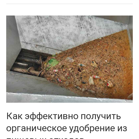
Как
эффективно
получить
органическое
удобрение
из
пищевых
отходов
Как эффективно получить
органическое удобрение из