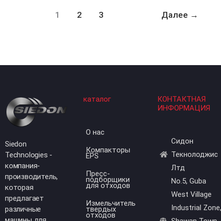
1
2
3
Далее
→
каталог
КОНТАКТНАЯ
ИНФОРМАЦИЯ
О нас
Сидон
Siedon
Компакторы
Текнолоджис
Technologies -
EPS
компания-
Лтд
Пресс-
производитель,
подборщики
No.5, Guba
для отходов
которая
West Village
предлагает
Измельчитель
Industrial Zone
различные
твердых
отходов
машины для
Shawan Town,