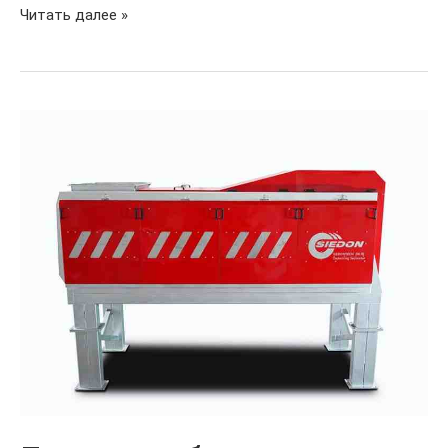
Читать далее »
Принцип
работы
машины
для
упаковки
пищевых
отходов