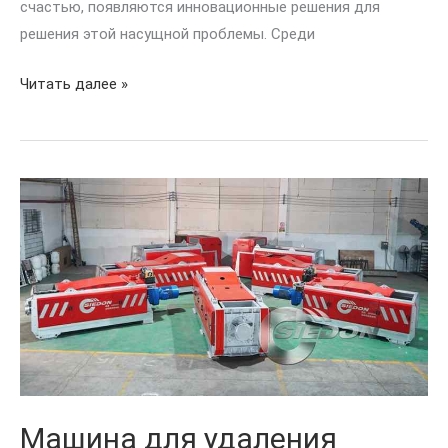
счастью, появляются инновационные решения для
решения этой насущной проблемы. Среди
Читать далее »
Машина
для
удаления
пищевых
отходов
Машина для удаления