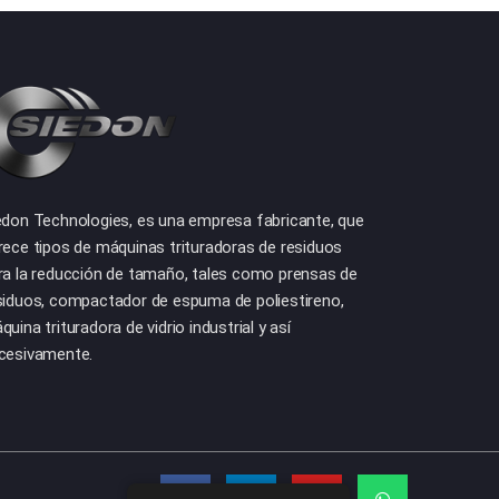
edon Technologies, es una empresa fabricante, que
rece tipos de máquinas trituradoras de residuos
ra la reducción de tamaño, tales como prensas de
siduos, compactador de espuma de poliestireno,
quina trituradora de vidrio industrial y así
cesivamente.
F
L
Y
W
a
i
o
h