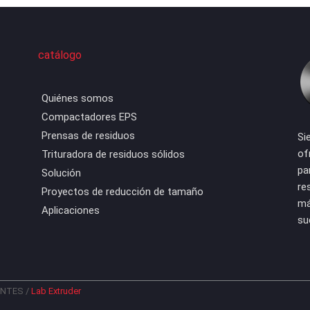
catálogo
Quiénes somos
Compactadores EPS
Prensas de residuos
Si
of
Trituradora de residuos sólidos
pa
Solución
re
Proyectos de reducción de tamaño
má
Aplicaciones
su
ENTES
/
Lab Extruder