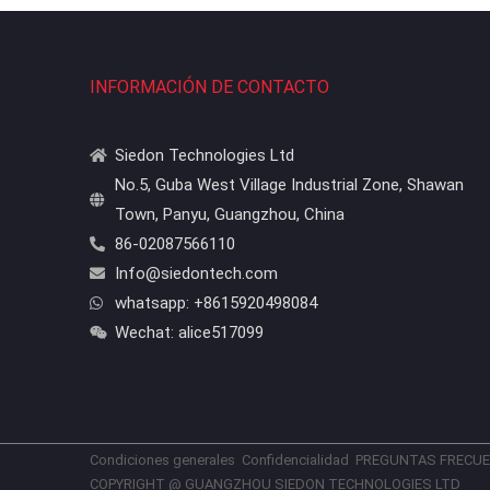
INFORMACIÓN DE CONTACTO
Siedon Technologies Ltd
No.5, Guba West Village Industrial Zone, Shawan
Town, Panyu, Guangzhou, China
86-02087566110
Info@siedontech.com
whatsapp: +8615920498084
Wechat: alice517099
Condiciones generales
Confidencialidad
PREGUNTAS FRECU
COPYRIGHT @ GUANGZHOU SIEDON TECHNOLOGIES LTD