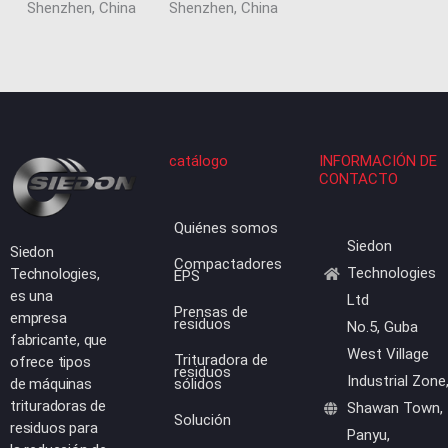
Shenzhen, China
Shenzhen, China
catálogo
INFORMACIÓN DE
CONTACTO
Quiénes somos
Siedon
Siedon
Compactadores
Technologies
Technologies,
EPS
es una
Ltd
Prensas de
empresa
residuos
No.5, Guba
fabricante, que
West Village
Trituradora de
ofrece tipos
residuos
Industrial Zone
de máquinas
sólidos
trituradoras de
Shawan Town,
Solución
residuos para
Panyu,