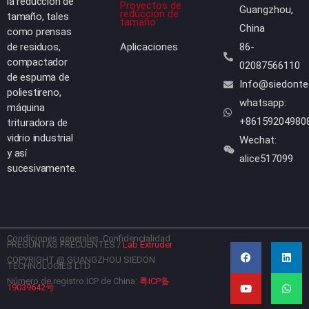
la reducción de
Proyectos de
Guangzhou,
reducción de
tamaño, tales
tamaño
China
como prensas
de residuos,
Aplicaciones
86-
compactador
02087566110
de espuma de
Info@siedont
poliestireno,
whatsapp:
máquina
+86159204980
trituradora de
vidrio industrial
Wechat:
y así
alice517099
sucesivamente.
Condiciones generales
Confidencialidad
F
Y
L
W
PREGUNTAS FRECUENTES
/
Lab Extruder
a
o
i
h
c
u
n
a
COPYRIGHT @ GUANGZHOU SIEDON
TECHNOLOGIES LTD
e
t
k
t
b
u
e
s
Número de registro ICP de China:
粤ICP备
19039642号
o
b
d
a
o
e
i
p