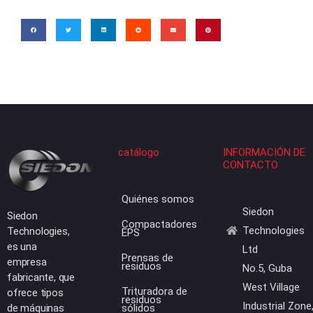
catálogo
INFORMACIÓN DE
CONTACTO
Quiénes somos
Siedon
Siedon
Compactadores
Technologies
Technologies,
EPS
es una
Ltd
Prensas de
empresa
residuos
No.5, Guba
fabricante, que
West Village
Trituradora de
ofrece tipos
residuos
Industrial Zone
de máquinas
sólidos