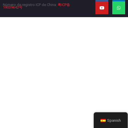
e
t
k
t
b
u
e
s
Número de registro ICP de China:
粤ICP备
19039642号
o
b
d
a
o
e
i
p
k
n
p
Spanish