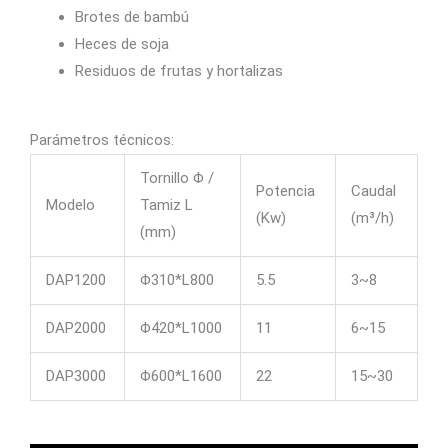
Brotes de bambú
Heces de soja
Residuos de frutas y hortalizas
Parámetros técnicos:
Tornillo Φ /
Potencia
Caudal
Modelo
Tamiz L
(Kw)
(m³/h)
(mm)
DAP1200
Φ310*L800
5.5
3~8
DAP2000
Φ420*L1000
11
6~15
DAP3000
Φ600*L1600
22
15~30