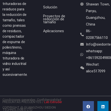
trituradoras de
Shawan Town,
Solución
residuos para
Panyu,
la reducción de
Proyectos de
Guangzhou,
reducción de
tamaño, tales
tamaño
China
como prensas
de residuos,
Aplicaciones
86-
compactador
02087566110
de espuma de
Info@siedont
poliestireno,
whatsapp:
máquina
+86159204980
trituradora de
vidrio industrial
Wechat:
y así
alice517099
sucesivamente.
Condiciones generales
Confidencialidad
F
Y
L
W
PREGUNTAS FRECUENTES
/
Lab Extruder
a
o
i
h
c
u
n
a
COPYRIGHT @ GUANGZHOU SIEDON
TECHNOLOGIES LTD