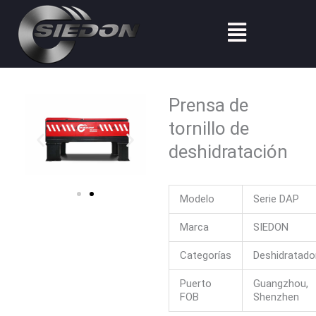
Ir
Menú
al
contenido
Prensa de
tornillo de
deshidratación
Modelo
Serie DAP
Marca
SIEDON
Categorías
Deshidratado
Puerto
Guangzhou,
FOB
Shenzhen