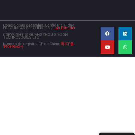
Condiciones generales
Confidencialidad
F
Y
L
W
PREGUNTAS FRECUENTES
/
Lab Extruder
a
o
i
h
c
u
n
a
COPYRIGHT @ GUANGZHOU SIEDON
TECHNOLOGIES LTD
e
t
k
t
b
u
e
s
Número de registro ICP de China:
粤ICP备
19039642号
o
b
d
a
o
e
i
p
k
n
p