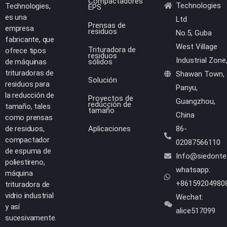
Compactadores
Technologies
Technologies,
EPS
es una
Ltd
Prensas de
empresa
residuos
No.5, Guba
fabricante, que
West Village
Trituradora de
ofrece tipos
residuos
Industrial Zone
de máquinas
sólidos
trituradoras de
Shawan Town,
Solución
residuos para
Panyu,
la reducción de
Proyectos de
Guangzhou,
reducción de
tamaño, tales
tamaño
China
como prensas
de residuos,
Aplicaciones
86-
compactador
02087566110
de espuma de
Info@siedont
poliestireno,
whatsapp:
máquina
+86159204980
trituradora de
vidrio industrial
Wechat:
y así
alice517099
sucesivamente.