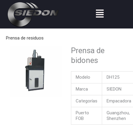
Ir
Menú
al
contenido
Prensa de residuos
Prensa de
bidones
Modelo
DH125
Marca
SIEDON
Categorías
Empacadora
Puerto
Guangzhou,
FOB
Shenzhen