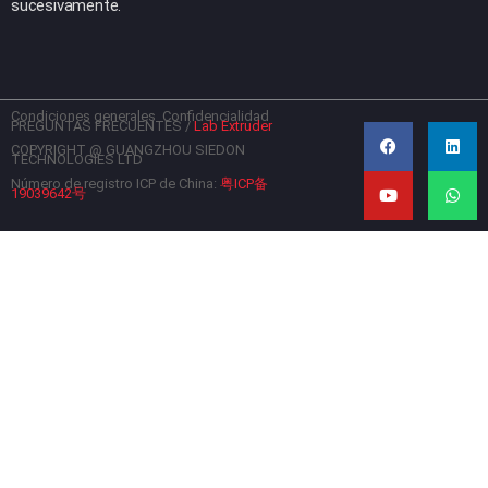
sucesivamente.
Condiciones generales
Confidencialidad
F
Y
L
W
PREGUNTAS FRECUENTES
/
Lab Extruder
a
o
i
h
c
u
n
a
COPYRIGHT @ GUANGZHOU SIEDON
TECHNOLOGIES LTD
e
t
k
t
b
u
e
s
Número de registro ICP de China:
粤ICP备
19039642号
o
b
d
a
o
e
i
p
k
n
p