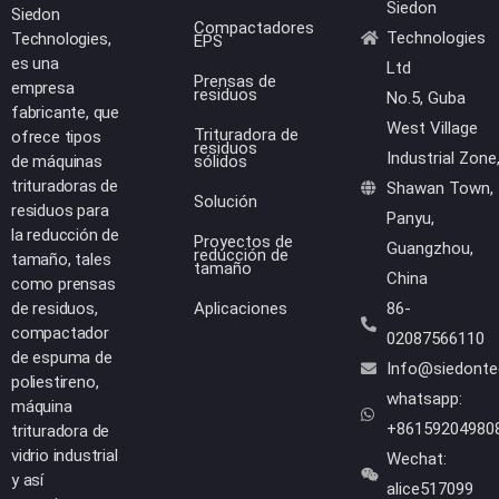
Siedon
Siedon
Compactadores
Technologies
Technologies,
EPS
es una
Ltd
Prensas de
empresa
residuos
No.5, Guba
fabricante, que
West Village
Trituradora de
ofrece tipos
residuos
Industrial Zone
de máquinas
sólidos
trituradoras de
Shawan Town,
Solución
residuos para
Panyu,
la reducción de
Proyectos de
Guangzhou,
reducción de
tamaño, tales
tamaño
China
como prensas
de residuos,
Aplicaciones
86-
compactador
02087566110
de espuma de
Info@siedont
poliestireno,
whatsapp:
máquina
+86159204980
trituradora de
vidrio industrial
Wechat:
y así
alice517099