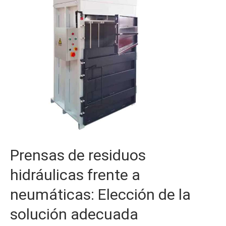
a
neumáticas:
Elección
de
la
solución
adecuada
Prensas de residuos
hidráulicas frente a
neumáticas: Elección de la
solución adecuada