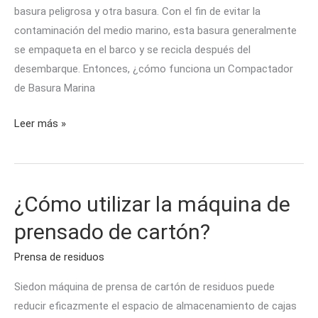
basura peligrosa y otra basura. Con el fin de evitar la
contaminación del medio marino, esta basura generalmente
se empaqueta en el barco y se recicla después del
desembarque. Entonces, ¿cómo funciona un Compactador
de Basura Marina
Leer más »
¿Cómo utilizar la máquina de
¿Cómo
utilizar
prensado de cartón?
la
máquina
Prensa de residuos
de
Siedon máquina de prensa de cartón de residuos puede
prensado
reducir eficazmente el espacio de almacenamiento de cajas
de