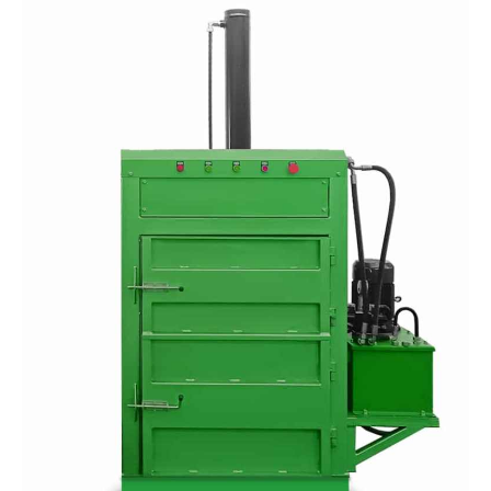
para
cartón
y
materiales
reciclables