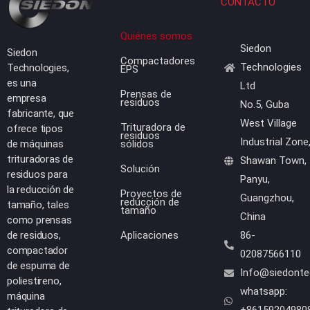
CONTACTO
Quiénes somos
Siedon
Siedon
Compactadores
Technologies
Technologies,
EPS
es una
Ltd
Prensas de
empresa
residuos
No.5, Guba
fabricante, que
West Village
Trituradora de
ofrece tipos
residuos
Industrial Zone
de máquinas
sólidos
trituradoras de
Shawan Town,
Solución
residuos para
Panyu,
la reducción de
Proyectos de
Guangzhou,
reducción de
tamaño, tales
tamaño
China
como prensas
de residuos,
Aplicaciones
86-
compactador
02087566110
de espuma de
Info@siedont
poliestireno,
whatsapp:
máquina