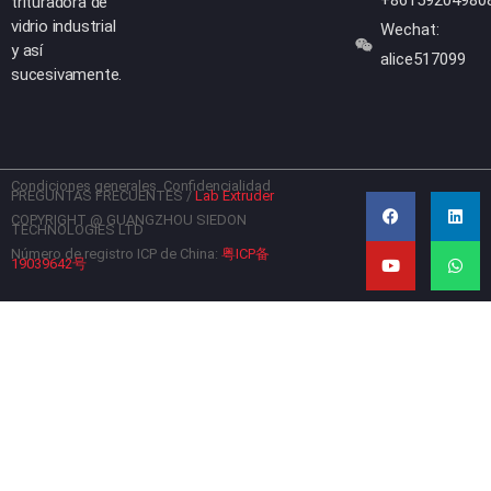
+86159204980
trituradora de
vidrio industrial
Wechat:
y así
alice517099
sucesivamente.
Condiciones generales
Confidencialidad
F
Y
L
W
PREGUNTAS FRECUENTES
/
Lab Extruder
a
o
i
h
c
u
n
a
COPYRIGHT @ GUANGZHOU SIEDON
TECHNOLOGIES LTD
e
t
k
t
b
u
e
s
Número de registro ICP de China:
粤ICP备
19039642号
o
b
d
a
o
e
i
p
k
n
p