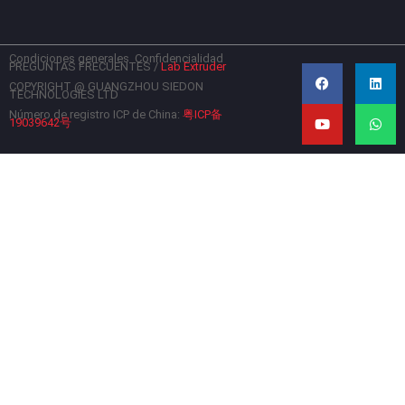
Condiciones generales
Confidencialidad
F
Y
L
W
PREGUNTAS FRECUENTES
/
Lab Extruder
a
o
i
h
c
u
n
a
COPYRIGHT @ GUANGZHOU SIEDON
TECHNOLOGIES LTD
e
t
k
t
b
u
e
s
Número de registro ICP de China:
粤ICP备
19039642号
o
b
d
a
o
e
i
p
k
n
p