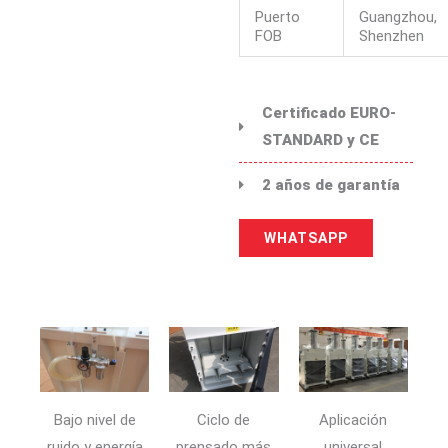
Puerto
Guangzhou,
FOB
Shenzhen
Certificado EURO-
STANDARD y CE
2 años de garantía
WHATSAPP
Bajo nivel de
Ciclo de
Aplicación
ruido y energía
prensado más
universal