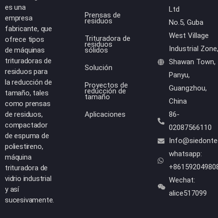
es una
Ltd
Prensas de
empresa
residuos
No.5, Guba
fabricante, que
West Village
Trituradora de
ofrece tipos
residuos
Industrial Zone
de máquinas
sólidos
trituradoras de
Shawan Town,
Solución
residuos para
Panyu,
la reducción de
Proyectos de
Guangzhou,
reducción de
tamaño, tales
tamaño
China
como prensas
de residuos,
Aplicaciones
86-
compactador
02087566110
de espuma de
Info@siedont
poliestireno,
whatsapp:
máquina
+86159204980
trituradora de
vidrio industrial
Wechat:
y así
alice517099
sucesivamente.