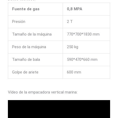
Fuente de gas
0,8 MPA
Presión
2 T
Tamaño de la máquina
770*700*1830 mm
Peso de la máquina
250 kg
Tamaño de bala
590*470*660 mm
Golpe de ariete
600 mm
Vídeo de la empacadora vertical marina: