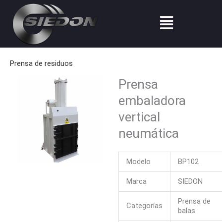
Ir
Menú
al
contenido
Prensa de residuos
Prensa
embaladora
vertical
neumática
Modelo
BP102
Marca
SIEDON
Prensa de
Categorías
balas